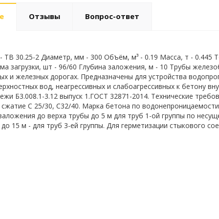
е
Отзывы
Вопрос-ответ
 ТВ 30.25-2 Диаметр, мм - 300 Объём, м³ - 0.19 Масса, т - 0.445
ма загрузки, шт - 96/60 Глубина заложения, м - 10 Трубы желе
х и железных дорогах. Предназначены для устройства водопро
ерхностных вод, неагрессивных и слабоагрессивных к бетону вну
ежи Б3.008.1-3.12 выпуск 1.ГОСТ 32871-2014. Технические требо
 сжатие C 25/30, С32/40. Марка бетона по водонепроницаемост
заложения до верха трубы до 5 м для труб 1-ой группы по несущ
 до 15 м - для труб 3-ей группы. Для герметизации стыкового с