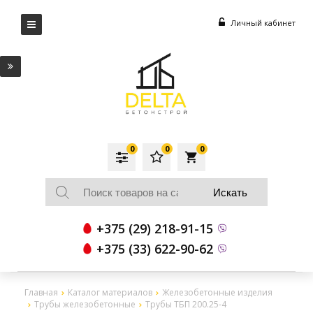
Личный кабинет
0
0
0
local_grocery_store
+375 (29) 218-91-15
+375 (33) 622-90-62
Главная
Каталог материалов
Железобетонные изделия
Трубы железобетонные
Трубы ТБП 200.25-4