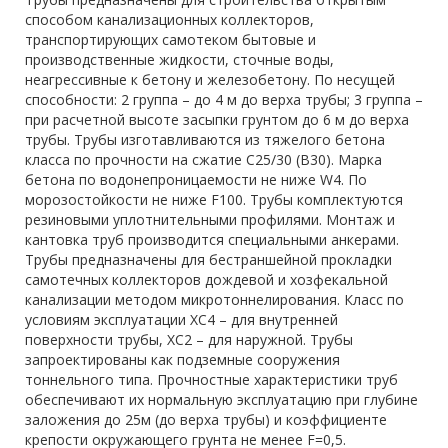
способом канализационных коллекторов,
транспортирующих самотеком бытовые и
производственные жидкости, сточные воды,
неагрессивные к бетону и железобетону. По несущей
способности: 2 группа – до 4 м до верха трубы; 3 группа –
при расчетной высоте засыпки грунтом до 6 м до верха
трубы. Трубы изготавливаются из тяжелого бетона
класса по прочности на сжатие С25/30 (В30). Марка
бетона по водонепроницаемости не ниже W4. По
морозостойкости не ниже F100. Трубы комплектуются
резиновыми уплотнительными профилями. Монтаж и
кантовка труб производится специальными анкерами.
Трубы предназначены для бестраншейной прокладки
самотечных коллекторов дождевой и хозфекальной
канализации методом микротоннелирования. Класс по
условиям эксплуатации ХС4 – для внутренней
поверхности трубы, ХС2 – для наружной. Трубы
запроектированы как подземные сооружения
тоннельного типа. Прочностные характеристики труб
обеспечивают их нормальную эксплуатацию при глубине
заложения до 25м (до верха трубы) и коэффициенте
крепости окружающего грунта не менее F=0,5.