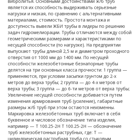
вибролитья. Основными достоинствами ж/б труб
является их способность выдерживать серьезные
нагрузки и низкая, по сравнению с альтернативными
материалами, стоимость. Простота монтажа и
доступность вывели ЖБИ трубы в лидеры по решению
задач гидромелиорации. Трубы отличаются между собой
геометрическими размерами и характеристиками по
несущей способности (по нагрузке). На предприятии
выпускают трубы длиной 2,5 м и диаметром проходного
отверстия от 1000 мм до 1400 мм. По несущей
способности железобетонные безнапорные трубы
делятся на три основных класса прочности: 1 группа —
применяются, при условии засыпки грунтом до 2-х
метров до верха трубы; 2 группа — до 4-х метров от
верха трубы; 3 группа — до 6-ти метров от верха трубы;
Увеличение несущей способности добивается путем
изменения армирования труб (усиление), габаритные
размеры ж/б труб при этом остаются неизменны.
Маркировка железобетонных труб включает в себя
буквенное и числовое обозначение типа изделия,
например — Т 100.25-2Н Т 100.25-2Н — обозначение
труб железобетонных раструбных, где: Т —
цилиндрическая раструбная труба со стыковым