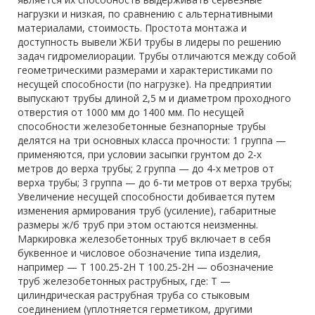
нагрузки и низкая, по сравнению с альтернативными
материалами, стоимость. Простота монтажа и
доступность вывели ЖБИ трубы в лидеры по решению
задач гидромелиорации. Трубы отличаются между собой
геометрическими размерами и характеристиками по
несущей способности (по нагрузке). На предприятии
выпускают трубы длиной 2,5 м и диаметром проходного
отверстия от 1000 мм до 1400 мм. По несущей
способности железобетонные безнапорные трубы
делятся на три основных класса прочности: 1 группа —
применяются, при условии засыпки грунтом до 2-х
метров до верха трубы; 2 группа — до 4-х метров от
верха трубы; 3 группа — до 6-ти метров от верха трубы;
Увеличение несущей способности добивается путем
изменения армирования труб (усиление), габаритные
размеры ж/б труб при этом остаются неизменны.
Маркировка железобетонных труб включает в себя
буквенное и числовое обозначение типа изделия,
например — Т 100.25-2Н Т 100.25-2Н — обозначение
труб железобетонных раструбных, где: Т —
цилиндрическая раструбная труба со стыковым
соединением (уплотняется герметиком, другими