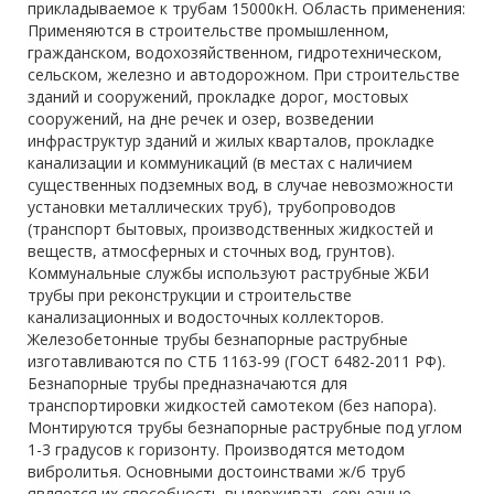
прикладываемое к трубам 15000кН. Область применения:
Применяются в строительстве промышленном,
гражданском, водохозяйственном, гидротехническом,
сельском, железно и автодорожном. При строительстве
зданий и сооружений, прокладке дорог, мостовых
сооружений, на дне речек и озер, возведении
инфраструктур зданий и жилых кварталов, прокладке
канализации и коммуникаций (в местах с наличием
существенных подземных вод, в случае невозможности
установки металлических труб), трубопроводов
(транспорт бытовых, производственных жидкостей и
веществ, атмосферных и сточных вод, грунтов).
Коммунальные службы используют раструбные ЖБИ
трубы при реконструкции и строительстве
канализационных и водосточных коллекторов.
Железобетонные трубы безнапорные раструбные
изготавливаются по СТБ 1163-99 (ГОСТ 6482-2011 РФ).
Безнапорные трубы предназначаются для
транспортировки жидкостей самотеком (без напора).
Монтируются трубы безнапорные раструбные под углом
1-3 градусов к горизонту. Производятся методом
вибролитья. Основными достоинствами ж/б труб
является их способность выдерживать серьезные