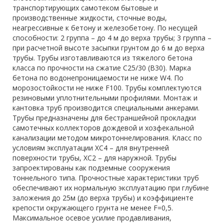
транспортирующих самотеком бытовые и
производственные жидкости, сточные воды,
неагрессивные к бетону и железобетону. По несущей
способности: 2 группа – до 4 м до верха трубы; 3 группа –
при расчетной высоте засыпки грунтом до 6 м до верха
трубы. Трубы изготавливаются из тяжелого бетона
класса по прочности на сжатие С25/30 (В30). Марка
бетона по водонепроницаемости не ниже W4. По
морозостойкости не ниже F100. Трубы комплектуются
резиновыми уплотнительными профилями. Монтаж и
кантовка труб производится специальными анкерами.
Трубы предназначены для бестраншейной прокладки
самотечных коллекторов дождевой и хозфекальной
канализации методом микротоннелирования. Класс по
условиям эксплуатации ХС4 – для внутренней
поверхности трубы, ХС2 – для наружной. Трубы
запроектированы как подземные сооружения
тоннельного типа. Прочностные характеристики труб
обеспечивают их нормальную эксплуатацию при глубине
заложения до 25м (до верха трубы) и коэффициенте
крепости окружающего грунта не менее F=0,5.
Максимальное осевое усилие продавливания,