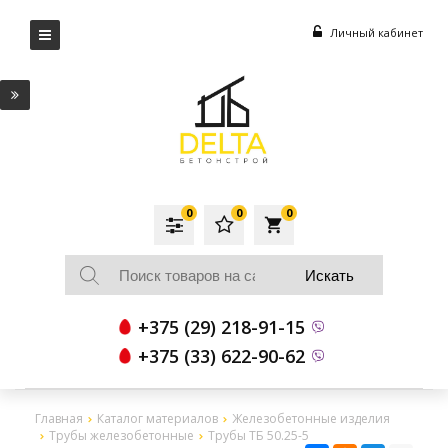
Личный кабинет
0
0
0
local_grocery_store
+375 (29) 218-91-15
+375 (33) 622-90-62
Главная
Каталог материалов
Железобетонные изделия
Трубы железобетонные
Трубы ТБ 50.25-5