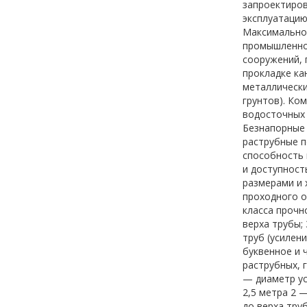
запроектиров
эксплуатацию
Максимальное
промышленном
сооружений, 
прокладке ка
металлически
грунтов). Ко
водосточных 
Безнапорные 
раструбные п
способность 
и доступност
размерами и 
проходного о
класса прочн
верха трубы;
труб (усилен
буквенное и 
раструбных, 
— диаметр ус
2,5 метра 2 
до верха тру