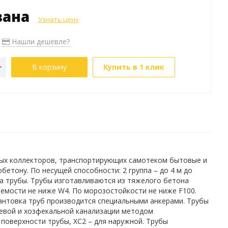
зана
Узнать цену
Нашли дешевле?
В корзину
Купить в 1 клик
ых коллекторов, транспортирующих самотеком бытовые и
етону. По несущей способности: 2 группа – до 4 м до
рха трубы. Трубы изготавливаются из тяжелого бетона
аемости не ниже W4. По морозостойкости не ниже F100.
нтовка труб производится специальными анкерами. Трубы
евой и хозфекальной канализации методом
 поверхности трубы, ХС2 – для наружной. Трубы