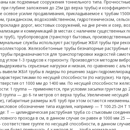
аны как подземные сооружения тоннельного типа. Прочностные
 при глубине заложения до 25м (до верха трубы) и коэффициент
 осевое усилие продавливания, прикладываемое к трубам 1500
, гражданском, водохозяйственном, гидротехническом, сельск
прокладке дорог, мостовых сооружений, на дне речек и озер, во
нализации и коммуникаций (в местах с наличием существенных п
х труб), трубопроводов (транспорт бытовых, производственных
ммунальные службы используют раструбные ЖБИ трубы при реко
коллекторов. Железобетонные трубы безнапорные раструбные и
трубы предназначаются для транспортировки жидкостей самоте
од углом 1-3 градусов к горизонту. Производятся методом вибр
выдерживать серьезные нагрузки и низкая, по сравнению с аль
ь вывели ЖБИ трубы в лидеры по решению задач гидромелиорац
характеристиками по несущей способности (по нагрузке). На пр
тверстия от 1000 мм до 1400 мм. По несущей способности жел
ости: 1 группа — применяются, при условии засыпки грунтом до 2
 3 группа — до 6-ти метров от верха трубы; Увеличение несуще
ие), габаритные размеры ж/б труб при этом остаются неизменн
числовое обозначение типа изделия, например — Т 100.25-2Н Т
где: Т — цилиндрическая раструбная труба со стыковым соедине
ловного прохода в см, в данном случае он равен ø 1000 мм 25 — 
— соответствие группе по несущей способности, в данном случае
бы не будет превышать 4-х метров Н — труба нормальная.