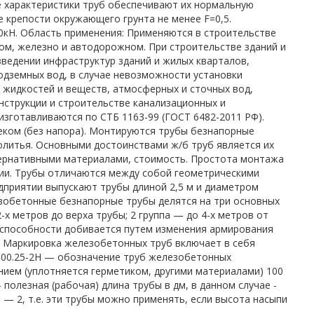
 характеристики труб обеспечивают их нормальную
е крепости окружающего грунта не менее F=0,5.
0кН. Область применения: Применяются в строительстве
ом, железно и автодорожном. При строительстве зданий и
зведении инфраструктур зданий и жилых кварталов,
одземных вод, в случае невозможности установки
 жидкостей и веществ, атмосферных и сточных вод,
нструкции и строительстве канализационных и
зготавливаются по СТБ 1163-99 (ГОСТ 6482-2011 РФ).
ком (без напора). Монтируются трубы безнапорные
олитья. Основными достоинствами ж/б труб является их
тернативными материалами, стоимость. Простота монтажа
ии. Трубы отличаются между собой геометрическими
едприятии выпускают трубы длиной 2,5 м и диаметром
езобетонные безнапорные трубы делятся на три основных
-х метров до верха трубы; 2 группа — до 4-х метров от
й способности добивается путем изменения армирования
ы. Маркировка железобетонных труб включает в себя
 100.25-2Н — обозначение труб железобетонных
нием (уплотняется герметиком, другими материалами) 100
полезная (рабочая) длина трубы в дм, в данном случае -
 — 2, т.е. эти трубы можно применять, если высота насыпи