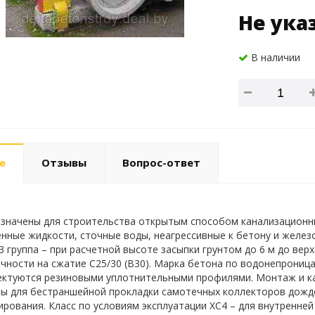
Не ука
В наличии
е
Отзывы
Вопрос-ответ
значены для строительства открытым способом канализационн
нные жидкости, сточные воды, неагрессивные к бетону и железоб
 3 группа – при расчетной высоте засыпки грунтом до 6 м до ве
очности на сжатие С25/30 (В30). Марка бетона по водонепрониц
ктуются резиновыми уплотнительными профилями. Монтаж и ка
ы для бестраншейной прокладки самотечных коллекторов дожд
рования. Класс по условиям эксплуатации ХС4 – для внутренней