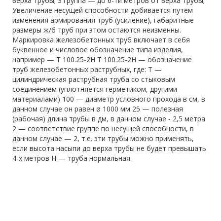
верха трубы; 3 группа — до 6-ти метров от верха трубы;
Увеличение несущей способности добивается путем
изменения армирования труб (усиление), габаритные
размеры ж/б труб при этом остаются неизменны.
Маркировка железобетонных труб включает в себя
буквенное и числовое обозначение типа изделия,
например — Т 100.25-2Н Т 100.25-2Н — обозначение
труб железобетонных раструбных, где: Т —
цилиндрическая раструбная труба со стыковым
соединением (уплотняется герметиком, другими
материалами) 100 — диаметр условного прохода в см, в
данном случае он равен ø 1000 мм 25 — полезная
(рабочая) длина трубы в дм, в данном случае - 2,5 метра
2 — соответствие группе по несущей способности, в
данном случае — 2, т.е. эти трубы можно применять,
если высота насыпи до верха трубы не будет превышать
4-х метров Н — труба нормальная.