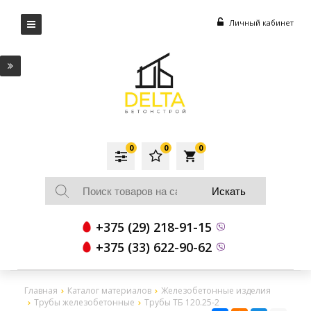
Личный кабинет
0
0
0
local_grocery_store
+375 (29) 218-91-15
+375 (33) 622-90-62
Главная
Каталог материалов
Железобетонные изделия
Трубы железобетонные
Трубы ТБ 120.25-2