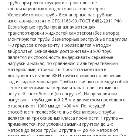
трубы при реконструкции и строительстве
канализационных и водосточных коллекторов.
Железобетонные трубы безнапорные раструбные
изготавливаются по СТБ 1163-99 (ГОСТ 6482-2011 РФ).
Безнапорные трубы предназначаются для
транспортировки жидкостей самотеком (без напора).
Монтируются трубы безнапорные раструбные под углом
1-3 градусов к горизонту. Производятся методом
вибролитья. Основными достоинствами ж/б труб
является их способность выдерживать серьезные
нагрузки и низкая, по сравнению с альтернативными
материалами, стоимость. Простота монтажа и
доступность вывели ЖБИ трубы в лидеры по решению
задач гидромелиорации. Трубы отличаются между собой
геометрическими размерами и характеристиками по
несущей способности (по нагрузке). На предприятии
выпускают трубы длиной 2,5 м и диаметром проходного
отверстия от 1000 мм до 1400 мм. По несущей
способности железобетонные безнапорные трубы
делятся на три основных класса прочности: 1 группа —
применяются, при условии засыпки грунтом до 2-х
метров до верха трубы; 2 группа — до 4-х метров от