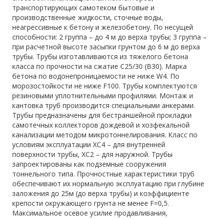
транспортирующих самотеком бытовые и
производственные жидкости, сточные воды,
неагрессивные к бетону и железобетону. По несущей
способности: 2 группа – до 4 м до верха трубы; 3 группа –
при расчетной высоте засыпки грунтом до 6 м до верха
трубы. Трубы изготавливаются из тяжелого бетона
класса по прочности на сжатие С25/30 (В30). Марка
бетона по водонепроницаемости не ниже W4. По
морозостойкости не ниже F100. Трубы комплектуются
резиновыми уплотнительными профилями. Монтаж и
кантовка труб производится специальными анкерами.
Трубы предназначены для бестраншейной прокладки
самотечных коллекторов дождевой и хозфекальной
канализации методом микротоннелирования. Класс по
условиям эксплуатации ХС4 – для внутренней
поверхности трубы, ХС2 – для наружной. Трубы
запроектированы как подземные сооружения
тоннельного типа. Прочностные характеристики труб
обеспечивают их нормальную эксплуатацию при глубине
заложения до 25м (до верха трубы) и коэффициенте
крепости окружающего грунта не менее F=0,5.
Максимальное осевое усилие продавливания,