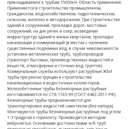
прикладываемое к трубам 15000кН. Область применения:
Применяются в строительстве промышленном,
гражданском, водохозяйственном, гидротехническом,
сельском, железно и автодорожном. При строительстве
зданий и сооружений, прокладке дорог, мостовых
сооружений, на дне речек и озер, возведении
инфраструктур зданий и жилых кварталов, прокладке
канализации и коммуникаций (в местах с наличием
существенных подземных вод, в случае невозможности
установки металлических труб), трубопроводов
(транспорт бытовых, производственных жидкостей и
веществ, атмосферных и сточных вод, грунтов).
Коммунальные службы используют раструбные ЖБИ
трубы при реконструкции и строительстве
канализационных и водосточных коллекторов.
Железобетонные трубы безнапорные раструбные
изготавливаются по СТБ 1163-99 (ГОСТ 6482-2011 РФ).
Безнапорные трубы предназначаются для
транспортировки жидкостей самотеком (без напора).
Монтируются трубы безнапорные раструбные под углом
1-3 градусов к горизонту. Производятся методом
вибролитья. Основными достоинствами ж/б труб
является их способность выдерживать серьезные