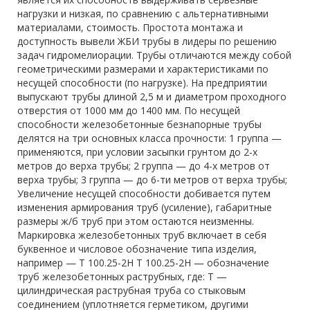
нагрузки и низкая, по сравнению с альтернативными
материалами, стоимость. Простота монтажа и
доступность вывели ЖБИ трубы в лидеры по решению
задач гидромелиорации. Трубы отличаются между собой
геометрическими размерами и характеристиками по
несущей способности (по нагрузке). На предприятии
выпускают трубы длиной 2,5 м и диаметром проходного
отверстия от 1000 мм до 1400 мм. По несущей
способности железобетонные безнапорные трубы
делятся на три основных класса прочности: 1 группа —
применяются, при условии засыпки грунтом до 2-х
метров до верха трубы; 2 группа — до 4-х метров от
верха трубы; 3 группа — до 6-ти метров от верха трубы;
Увеличение несущей способности добивается путем
изменения армирования труб (усиление), габаритные
размеры ж/б труб при этом остаются неизменны.
Маркировка железобетонных труб включает в себя
буквенное и числовое обозначение типа изделия,
например — Т 100.25-2Н Т 100.25-2Н — обозначение
труб железобетонных раструбных, где: Т —
цилиндрическая раструбная труба со стыковым
соединением (уплотняется герметиком, другими