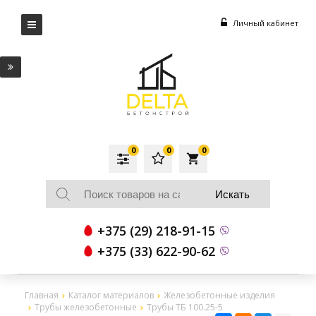
Личный кабинет
0
0
0
local_grocery_store
+375 (29) 218-91-15
+375 (33) 622-90-62
Главная
Каталог материалов
Железобетонные изделия
Трубы железобетонные
Трубы ТБ 100.25-5