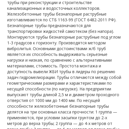
трубы при реконструкции и строительстве
канализационных и водосточных коллекторов.
Железобетонные трубы безнапорные раструбные
изготавливаются по СТБ 1163-99 (ГОСТ 6482-2011 РФ).
Безнапорные трубы предназначаются для
транспортировки жидкостей самотеком (без напора).
Монтируются трубы безнапорные раструбные под углом
1-3 градусов к горизонту. Производятся методом
вибролитья. Основными достоинствами ж/б труб
является их способность выдерживать серьезные
нагрузки и низкая, по сравнению с альтернативными
материалами, стоимость. Простота монтажа и
доступность вывели ЖБИ трубы в лидеры по решению
задач гидромелиорации. Трубы отличаются между собой
геометрическими размерами и характеристиками по
несущей способности (по нагрузке). На предприятии
выпускают трубы длиной 2,5 м и диаметром проходного
отверстия от 1000 мм до 1400 мм. По несущей
способности железобетонные безнапорные трубы
делятся на три основных класса прочности: 1 группа —
применяются, при условии засыпки грунтом до 2-х
метров до верха трубы; 2 группа — до 4-х метров от