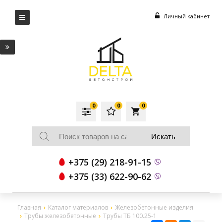
Личный кабинет
0
0
0
local_grocery_store
+375 (29) 218-91-15
+375 (33) 622-90-62
Главная
Каталог материалов
Железобетонные изделия
Трубы железобетонные
Трубы ТБ 100.25-1