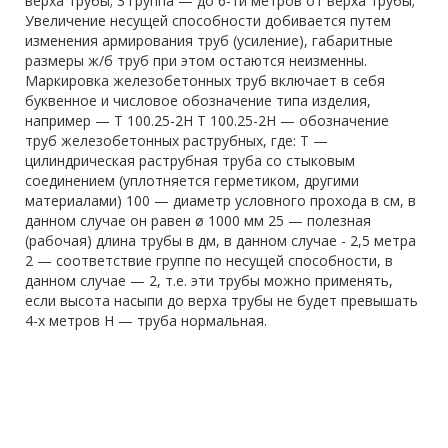
верха трубы; 3 группа — до 6-ти метров от верха трубы;
Увеличение несущей способности добивается путем
изменения армирования труб (усиление), габаритные
размеры ж/б труб при этом остаются неизменны.
Маркировка железобетонных труб включает в себя
буквенное и числовое обозначение типа изделия,
например — Т 100.25-2Н Т 100.25-2Н — обозначение
труб железобетонных раструбных, где: Т —
цилиндрическая раструбная труба со стыковым
соединением (уплотняется герметиком, другими
материалами) 100 — диаметр условного прохода в см, в
данном случае он равен ø 1000 мм 25 — полезная
(рабочая) длина трубы в дм, в данном случае - 2,5 метра
2 — соответствие группе по несущей способности, в
данном случае — 2, т.е. эти трубы можно применять,
если высота насыпи до верха трубы не будет превышать
4-х метров Н — труба нормальная.