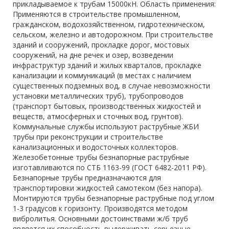
прикладываемое к трубам 15000кН. Область применения:
Применяются в строительстве промышленном,
гражданском, водохозяйственном, гидротехническом,
сельском, железно и автодорожном. При строительстве
зданий и сооружений, прокладке дорог, мостовых
сооружений, на дне речек и озер, возведении
инфраструктур зданий и жилых кварталов, прокладке
канализации и коммуникаций (в местах с наличием
существенных подземных вод, в случае невозможности
установки металлических труб), трубопроводов
(транспорт бытовых, производственных жидкостей и
веществ, атмосферных и сточных вод, грунтов).
Коммунальные службы используют раструбные ЖБИ
трубы при реконструкции и строительстве
канализационных и водосточных коллекторов.
Железобетонные трубы безнапорные раструбные
изготавливаются по СТБ 1163-99 (ГОСТ 6482-2011 РФ).
Безнапорные трубы предназначаются для
транспортировки жидкостей самотеком (без напора).
Монтируются трубы безнапорные раструбные под углом
1-3 градусов к горизонту. Производятся методом
вибролитья. Основными достоинствами ж/б труб
является их способность выдерживать серьезные