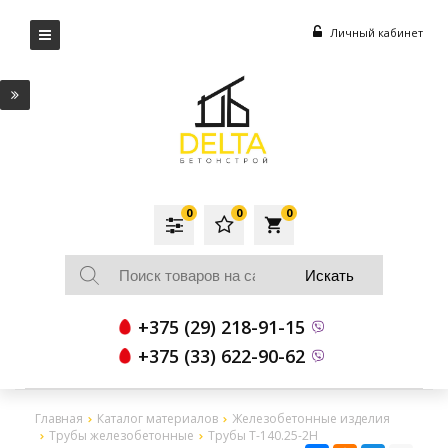
Личный кабинет
0
0
0
local_grocery_store
+375 (29) 218-91-15
+375 (33) 622-90-62
Главная
Каталог материалов
Железобетонные изделия
Трубы железобетонные
Трубы Т-140.25-2Н