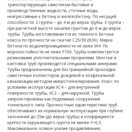
транспортирующих самотеком бытовые и
производственные жидкости, сточные воды,
неагрессивные к бетону и железобетону. По несущей
способности: 2 группа – до 4 м до верха трубы; 3 группа –
при расчетной высоте засыпки грунтом до 6 м до верха
трубы. Трубы изготавливаются из тяжелого бетона
класса по прочности на сжатие С25/30 (В30). Марка
бетона по водонепроницаемости не ниже W4. По
морозостойкости не ниже F100. Трубы комплектуются
резиновыми уплотнительными профилями. Монтаж и
кантовка труб производится специальными анкерами.
Трубы предназначены для бестраншейной прокладки
самотечных коллекторов дождевой и хозфекальной
канализации методом микротоннелирования. Класс по
условиям эксплуатации ХС4 – для внутренней
поверхности трубы, ХС2 – для наружной. Трубы
запроектированы как подземные сооружения
тоннельного типа. Прочностные характеристики труб
обеспечивают их нормальную эксплуатацию при глубине
заложения до 25м (до верха трубы) и коэффициенте
крепости окружающего грунта не менее F=0,5.
Максимальное осевое усилие продавливания,