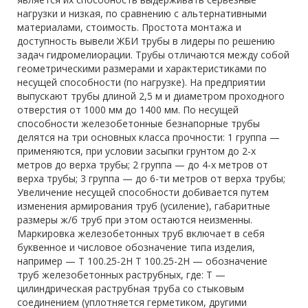
нагрузки и низкая, по сравнению с альтернативными
материалами, стоимость. Простота монтажа и
доступность вывели ЖБИ трубы в лидеры по решению
задач гидромелиорации. Трубы отличаются между собой
геометрическими размерами и характеристиками по
несущей способности (по нагрузке). На предприятии
выпускают трубы длиной 2,5 м и диаметром проходного
отверстия от 1000 мм до 1400 мм. По несущей
способности железобетонные безнапорные трубы
делятся на три основных класса прочности: 1 группа —
применяются, при условии засыпки грунтом до 2-х
метров до верха трубы; 2 группа — до 4-х метров от
верха трубы; 3 группа — до 6-ти метров от верха трубы;
Увеличение несущей способности добивается путем
изменения армирования труб (усиление), габаритные
размеры ж/б труб при этом остаются неизменны.
Маркировка железобетонных труб включает в себя
буквенное и числовое обозначение типа изделия,
например — Т 100.25-2Н Т 100.25-2Н — обозначение
труб железобетонных раструбных, где: Т —
цилиндрическая раструбная труба со стыковым
соединением (уплотняется герметиком, другими