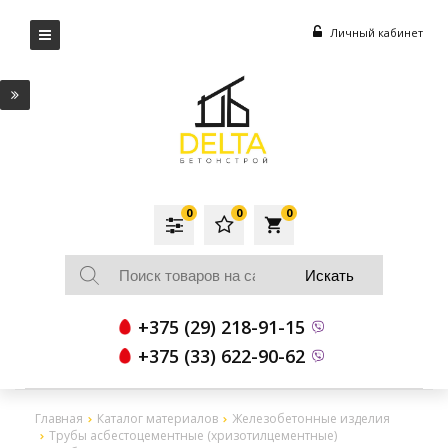
Личный кабинет
0
0
0
local_grocery_store
+375 (29) 218-91-15
+375 (33) 622-90-62
Главная
Каталог материалов
Железобетонные изделия
Трубы асбестоцементные (хризотилцементные)