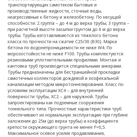
транспортирующих самотеком бытовые и
производственные жидкости, сточные воды,
неагрессивные к бетону и железобетону. По несущей
способности: 2 группа – до 4 м до верха трубы; 3 группа –
при расчетной высоте засыпки грунтом до 6 м до верха
трубы. Трубы изготавливаются из тяжелого бетона
класса по прочности на сжатие С25/30 (В30). Марка
бетона по водонепроницаемости не ниже W4. По
морозостойкости не ниже F100. Трубы комплектуются
резиновыми уплотнительными профилями. Монтаж и
кантовка труб производится специальными анкерами.
Трубы предназначены для бестраншейной прокладки
самотечных коллекторов дождевой и хозфекальной
канализации методом микротоннелирования. Класс по
условиям эксплуатации ХС4 – для внутренней
поверхности трубы, ХС2 – для наружной. Трубы
запроектированы как подземные сооружения
тоннельного типа. Прочностные характеристики труб
обеспечивают их нормальную эксплуатацию при глубине
заложения до 25м (до верха трубы) и коэффициенте
крепости окружающего грунта не менее F=0,5.
Максимальное осевое усилие продавливания,