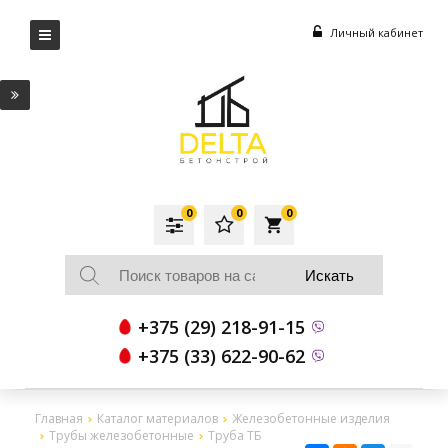
Личный кабинет
0
0
0
local_grocery_store
+375 (29) 218-91-15
+375 (33) 622-90-62
Главная
Каталог материалов
Железобетонные изделия
Трубы железобетонные
Труба ТБ