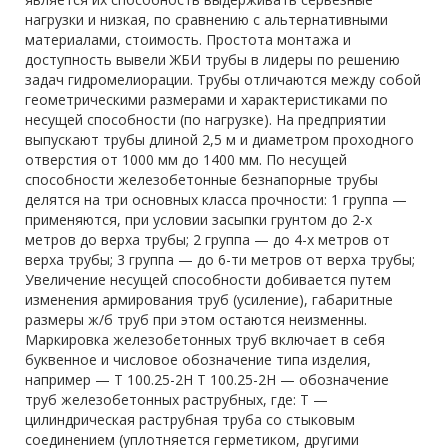
нагрузки и низкая, по сравнению с альтернативными
материалами, стоимость. Простота монтажа и
доступность вывели ЖБИ трубы в лидеры по решению
задач гидромелиорации. Трубы отличаются между собой
геометрическими размерами и характеристиками по
несущей способности (по нагрузке). На предприятии
выпускают трубы длиной 2,5 м и диаметром проходного
отверстия от 1000 мм до 1400 мм. По несущей
способности железобетонные безнапорные трубы
делятся на три основных класса прочности: 1 группа —
применяются, при условии засыпки грунтом до 2-х
метров до верха трубы; 2 группа — до 4-х метров от
верха трубы; 3 группа — до 6-ти метров от верха трубы;
Увеличение несущей способности добивается путем
изменения армирования труб (усиление), габаритные
размеры ж/б труб при этом остаются неизменны.
Маркировка железобетонных труб включает в себя
буквенное и числовое обозначение типа изделия,
например — Т 100.25-2Н Т 100.25-2Н — обозначение
труб железобетонных раструбных, где: Т —
цилиндрическая раструбная труба со стыковым
соединением (уплотняется герметиком, другими