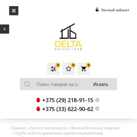
Личный кабинет
0
0
0
local_grocery_store
+375 (29) 218-91-15
+375 (33) 622-90-62
Главная
Каталог материалов
Железобетонные изделия
Трубы асбестоцементные (хризотилцементные)