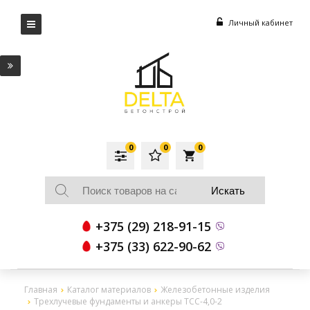
Личный кабинет
0
0
0
local_grocery_store
+375 (29) 218-91-15
+375 (33) 622-90-62
Главная
Каталог материалов
Железобетонные изделия
Трехлучевые фундаменты и анкеры ТСС-4,0-2