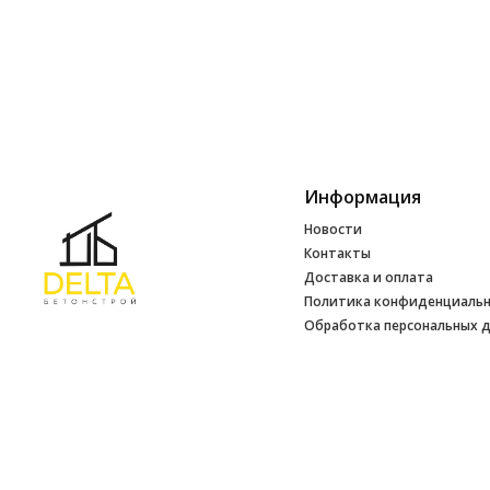
Информация
Новости
Контакты
Доставка и оплата
Политика конфиденциаль
Обработка персональных 
Инфо
УНП 692165648
№ 500520 от 15.01.2017 г
№ 692165648 от 14.07.2017 г. выдано
Минским райисполкомом