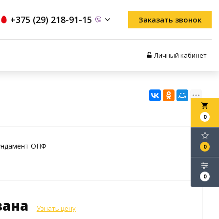
+375 (29) 218-91-15
Заказать звонок
Личный кабинет
local_grocery_store
0
ундамент ОПФ
0
0
зана
Узнать цену