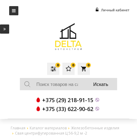
Личный кабинет
0
0
0
local_grocery_store
+375 (29) 218-91-15
+375 (33) 622-90-62
Главная
Каталог материалов
Железобетонные изделия
Свая центрифугированная Ц 56-9,2 м -2