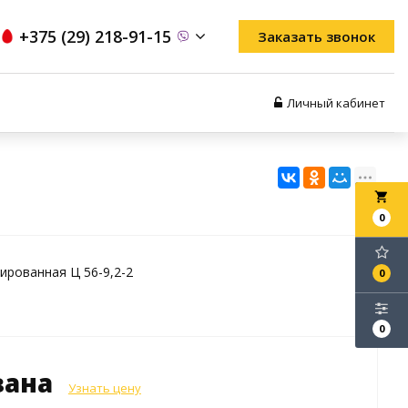
+375 (29) 218-91-15
Заказать звонок
Личный кабинет
local_grocery_store
0
ированная Ц 56-9,2-2
0
0
зана
Узнать цену