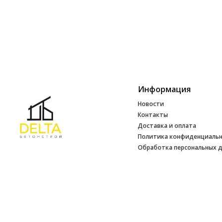
Информация
Новости
Контакты
Доставка и оплата
Политика конфиденциаль
Обработка персональных 
Инфо
УНП 692165648
№ 500520 от 15.01.2017 г
№ 692165648 от 14.07.2017 г. выдано
Минским райисполкомом