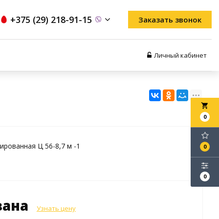
+375 (29) 218-91-15
Заказать звонок
Личный кабинет
local_grocery_store
0
ированная Ц 56-8,7 м -1
0
0
зана
Узнать цену