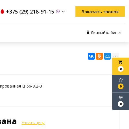
+375 (29) 218-91-15
Заказать звонок
Личный кабинет
local_grocery_store
0
ированная Ц 56-8,2-3
0
0
зана
Узнать цену