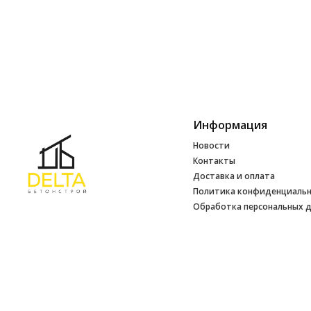
Информация
Новости
Контакты
Доставка и оплата
Политика конфиденциаль
Обработка персональных 
Инфо
УНП 692165648
№ 500520 от 15.01.2017 г
№ 692165648 от 14.07.2017 г. выдано
Минским райисполкомом