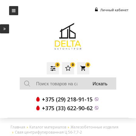
Личный кабинет
0
0
0
local_grocery_store
+375 (29) 218-91-15
+375 (33) 622-90-62
Главная
Каталог материалов
Железобетонные изделия
Свая центрифугированная Ц 56-7,7-2