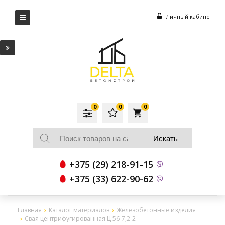
Личный кабинет
0
0
0
local_grocery_store
+375 (29) 218-91-15
+375 (33) 622-90-62
Главная
Каталог материалов
Железобетонные изделия
Свая центрифугированная Ц 56-7,2-2