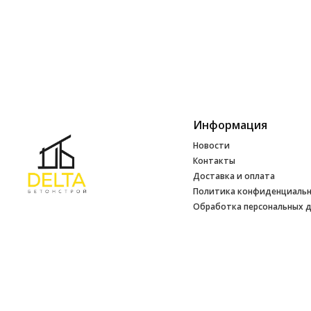
Информация
Новости
Контакты
Доставка и оплата
Политика конфиденциаль
Обработка персональных 
Инфо
УНП 692165648
№ 500520 от 15.01.2017 г
№ 692165648 от 14.07.2017 г. выдано
Минским райисполкомом