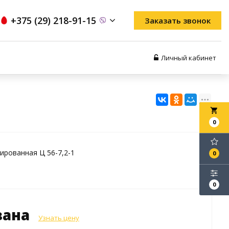
+375 (29) 218-91-15
Заказать звонок
Личный кабинет
local_grocery_store
0
ированная Ц 56-7,2-1
0
0
зана
Узнать цену