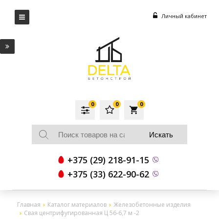
Личный кабинет
0
0
0
local_grocery_store
+375 (29) 218-91-15
+375 (33) 622-90-62
Главная
Каталог материалов
Железобетонные изделия
Свая центрифугированная Ц 56-6,7 м -2