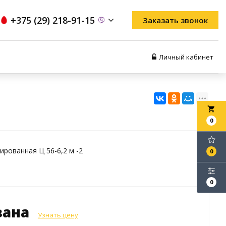
+375 (29) 218-91-15
Заказать звонок
Личный кабинет
local_grocery_store
0
ированная Ц 56-6,2 м -2
0
0
зана
Узнать цену