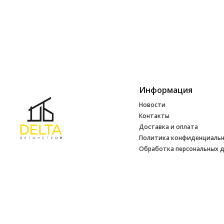
Информация
Новости
Контакты
Доставка и оплата
Политика конфиденциаль
Обработка персональных 
Инфо
УНП 692165648
№ 500520 от 15.01.2017 г
№ 692165648 от 14.07.2017 г. выдано
Минским райисполкомом