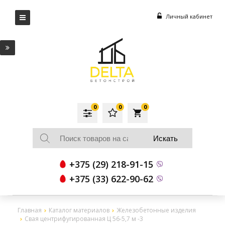
Личный кабинет
0
0
0
local_grocery_store
+375 (29) 218-91-15
+375 (33) 622-90-62
Главная
Каталог материалов
Железобетонные изделия
Свая центрифугированная Ц 56-5,7 м -3