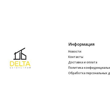
Информация
Новости
Контакты
Доставка и оплата
Политика конфиденциаль
Обработка персональных 
Инфо
УНП 692165648
№ 500520 от 15.01.2017 г
№ 692165648 от 14.07.2017 г. выдано
Минским райисполкомом