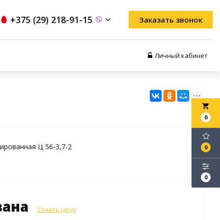
+375 (29) 218-91-15
Заказать звонок
Личный кабинет
local_grocery_store
0
ированная Ц 56-3,7-2
0
0
зана
Узнать цену