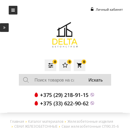
Личный кабинет
0
0
0
local_grocery_store
+375 (29) 218-91-15
+375 (33) 622-90-62
Главная
Каталог материалов
Железобетонные изделия
СВАИ ЖЕЛЕЗОБЕТОННЫЕ
Сваи железобетонные СП90.35-6