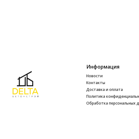
Информация
Новости
Контакты
Доставка и оплата
Политика конфиденциаль
Обработка персональных 
Инфо
УНП 692165648
№ 500520 от 15.01.2017 г
№ 692165648 от 14.07.2017 г. выдано
Минским райисполкомом