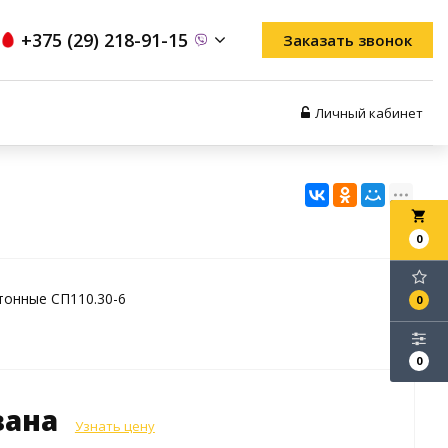
+375 (29) 218-91-15
Заказать звонок
Личный кабинет
local_grocery_store
0
тонные СП110.30-6
0
0
зана
Узнать цену