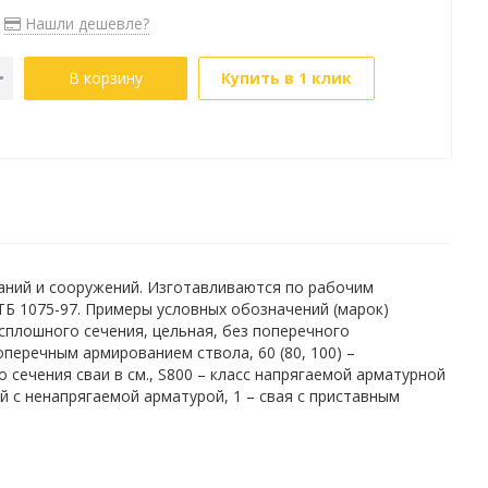
Нашли дешевле?
В корзину
Купить в 1 клик
аний и сооружений. Изготавливаются по рабочим
СТБ 1075-97. Примеры условных обозначений (марок)
о сплошного сечения, цельная, без поперечного
оперечным армированием ствола, 60 (80, 100) –
 сечения сваи в см., S800 – класс напрягаемой арматурной
й с ненапрягаемой арматурой, 1 – свая с приставным