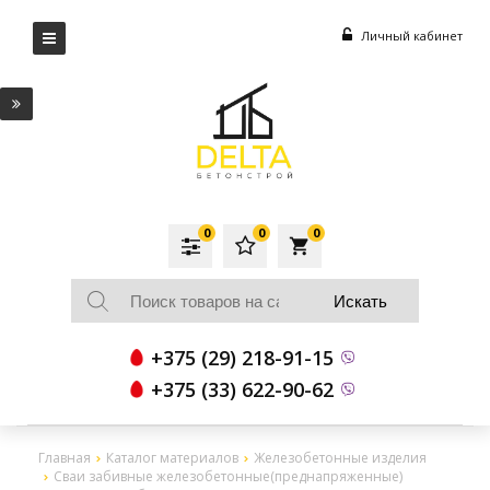
Личный кабинет
0
0
0
local_grocery_store
+375 (29) 218-91-15
+375 (33) 622-90-62
Главная
Каталог материалов
Железобетонные изделия
Сваи забивные железобетонные(преднапряженные)