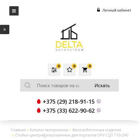
Личный кабинет
0
0
0
local_grocery_store
+375 (29) 218-91-15
+375 (33) 622-90-62
Главная
Каталог материалов
Железобетонные изделия
Стойки центрифугированные для порталов ОРУ СЦП 170-290