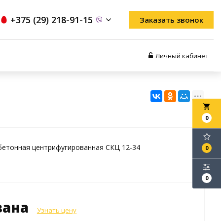
+375 (29) 218-91-15
Заказать звонок
Личный кабинет
local_grocery_store
0
бетонная центрифугированная СКЦ 12-34
0
0
зана
Узнать цену