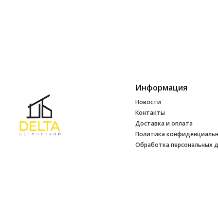
Информация
Новости
Контакты
Доставка и оплата
Политика конфиденциаль
Обработка персональных 
Инфо
УНП 692165648
№ 500520 от 15.01.2017 г
№ 692165648 от 14.07.2017 г. выдано
Минским райисполкомом