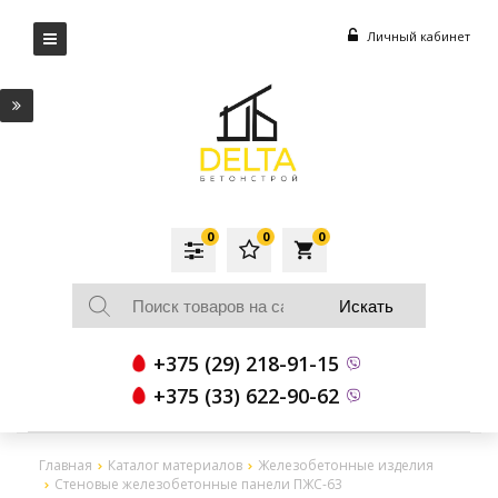
Личный кабинет
0
0
0
local_grocery_store
+375 (29) 218-91-15
+375 (33) 622-90-62
Главная
Каталог материалов
Железобетонные изделия
Стеновые железобетонные панели ПЖС-63