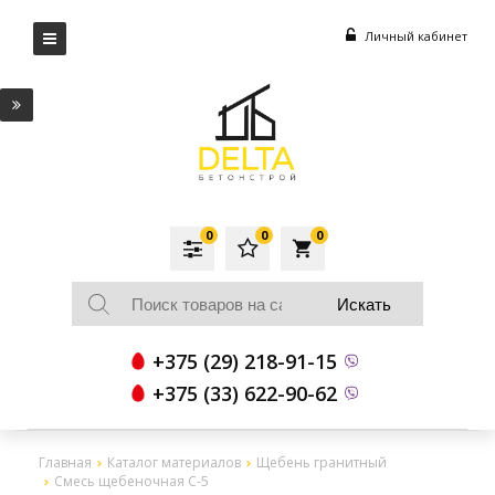
Личный кабинет
0
0
0
local_grocery_store
+375 (29) 218-91-15
+375 (33) 622-90-62
Главная
Каталог материалов
Щебень гранитный
Смесь щебеночная С-5