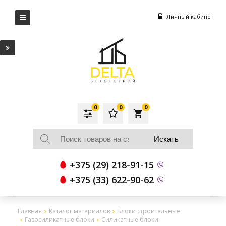
Личный кабинет
0
0
0
local_grocery_store
+375 (29) 218-91-15
+375 (33) 622-90-62
Главная
Каталог материалов
Блоки строительные
Газосиликатные блоки
Силикатные блоки