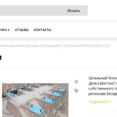
НФО
ОТЗЫВЫ
КОНТАКТЫ
пальные лотки, крышки и полушпалы
Шпальный блок Б-24-20.7,5 и
и
Шпальный блок 
ДельтаБетонСт
собственного п
регионам Белар
Подробнее