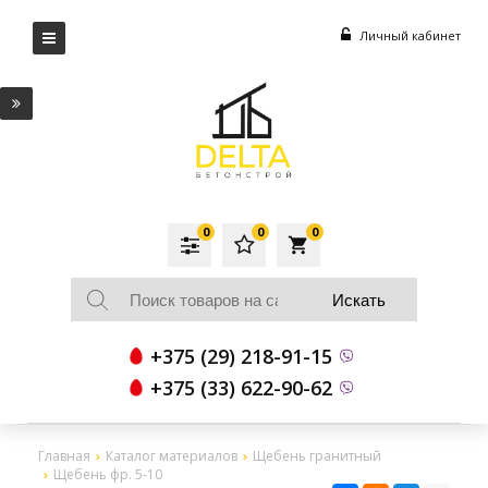
Личный кабинет
0
0
0
local_grocery_store
+375 (29) 218-91-15
+375 (33) 622-90-62
Главная
Каталог материалов
Щебень гранитный
Щебень фр. 5-10