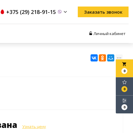
+375 (29) 218-91-15
Заказать звонок
Личный кабинет
local_grocery_store
0
0
0
зана
Узнать цену