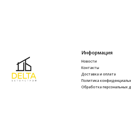
Информация
Новости
Контакты
Доставка и оплата
Политика конфиденциаль
Обработка персональных 
Инфо
УНП 692165648
№ 500520 от 15.01.2017 г
№ 692165648 от 14.07.2017 г. выдано
Минским райисполкомом