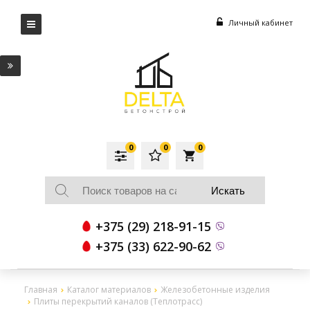
Личный кабинет
0
0
0
local_grocery_store
+375 (29) 218-91-15
+375 (33) 622-90-62
Главная
Каталог материалов
Железобетонные изделия
Плиты перекрытий каналов (Теплотрасс)