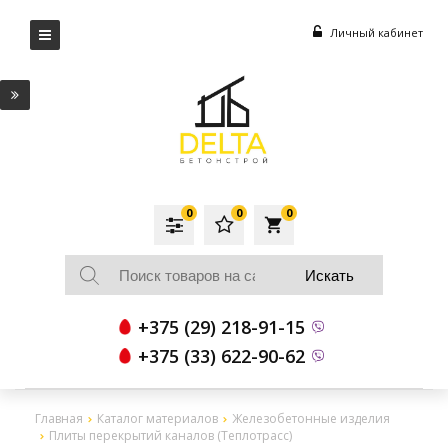
Личный кабинет
0
0
0
local_grocery_store
+375 (29) 218-91-15
+375 (33) 622-90-62
Главная
Каталог материалов
Железобетонные изделия
Плиты перекрытий каналов (Теплотрасс)