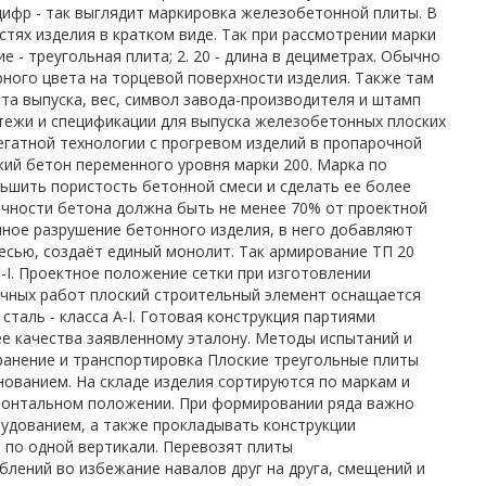
ифр - так выглядит маркировка железобетонной плиты. В
ях изделия в кратком виде. Так при рассмотрении марки
 - треугольная плита; 2. 20 - длина в дециметрах. Обычно
ого цвета на торцевой поверхности изделия. Также там
ата выпуска, вес, символ завода-производителя и штамп
ртежи и спецификации для выпуска железобетонных плоских
егатной технологии с прогревом изделий в пропарочной
кий бетон переменного уровня марки 200. Марка по
ньшить пористость бетонной смеси и сделать ее более
очности бетона должна быть не менее 70% от проектной
ное разрушение бетонного изделия, в него добавляют
есью, создаёт единый монолит. Так армирование ТП 20
-I. Проектное положение сетки при изготовлении
чных работ плоский строительный элемент оснащается
аль - класса А-I. Готовая конструкция партиями
е качества заявленному эталону. Методы испытаний и
ранение и транспортировка Плоские треугольные плиты
ованием. На складе изделия сортируются по маркам и
изонтальном положении. При формировании ряда важно
удованием, а также прокладывать конструкции
 по одной вертикали. Перевозят плиты
лений во избежание навалов друг на друга, смещений и