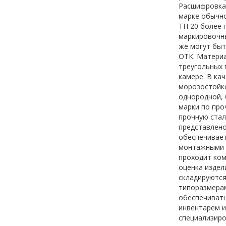
Расшифровка 
марке обычно
ТП 20 более 
маркировочны
же могут быт
ОТК. Материа
треугольных 
камере. В ка
морозостойко
однородной, 
марки по про
прочную стал
представлено
обеспечивает
монтажными п
проходит ком
оценка издел
складируются
типоразмерам
обеспечивать
инвентарем и
специализиро