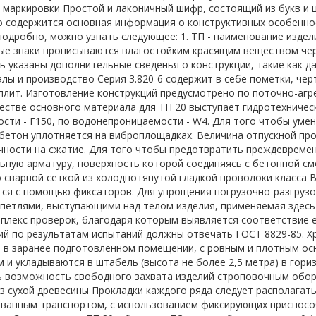
маркировки Простой и лаконичный шифр, состоящий из букв и ц
 содержится основная информация о конструктивных особенност
подробно, можно узнать следующее: 1. ТП - наименование изделие
е знаки прописываются влагостойким красящим веществом черн
ь указаны дополнительные сведенья о конструкции, такие как д
лы и производство Серия 3.820-6 содержит в себе пометки, че
плит. Изготовление конструкций предусмотрено по поточно-агр
честве основного материала для ТП 20 выступает гидротехничес
сти - F150, по водонепроницаемости - W4. Для того чтобы уме
бетон уплотняется на виброплощадках. Величина отпускной пр
чности на сжатие. Для того чтобы предотвратить преждевремен
ьную арматуру, поверхность которой соединяясь с бетонной см
 сварной сеткой из холоднотянутой гладкой проволоки класса В
ся с помощью фиксаторов. Для упрощения погрузочно-разгрузо
етлями, выступающими над телом изделия, применяемая здесь ст
плекс проверок, благодаря которым выявляется соответствие е
ий по результатам испытаний должны отвечать ГОСТ 8829-85. Х
 в заранее подготовленном помещении, с ровным и плотным осн
 и укладываются в штабель (высота не более 2,5 метра) в гор
 возможность свободного захвата изделий строповочным обор
з сухой древесины Прокладки каждого ряда следует располагать
ванным транспортом, с использованием фиксирующих приспособ