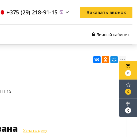
+375 (29) 218-91-15
Заказать звонок
Личный кабинет
local_grocery_store
0
ТП 15
0
0
зана
Узнать цену