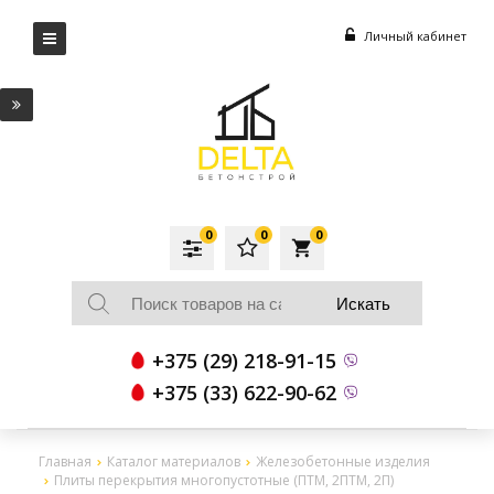
Личный кабинет
0
0
0
local_grocery_store
+375 (29) 218-91-15
+375 (33) 622-90-62
Главная
Каталог материалов
Железобетонные изделия
Плиты перекрытия многопустотные (ПТМ, 2ПТМ, 2П)