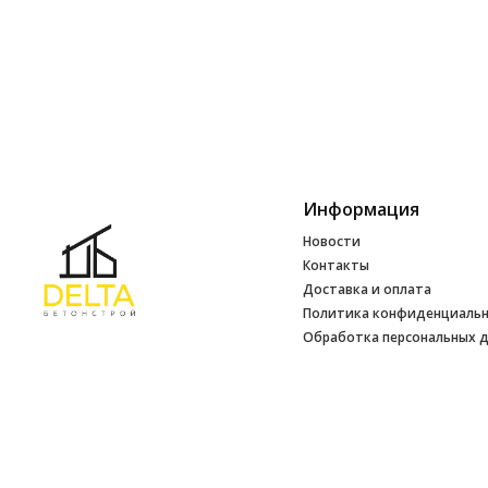
Информация
Новости
Контакты
Доставка и оплата
Политика конфиденциаль
Обработка персональных 
Инфо
УНП 692165648
№ 500520 от 15.01.2017 г
№ 692165648 от 14.07.2017 г. выдано
Минским райисполкомом