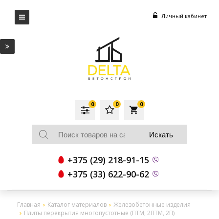
Личный кабинет
0
0
0
local_grocery_store
+375 (29) 218-91-15
+375 (33) 622-90-62
Главная
Каталог материалов
Железобетонные изделия
Плиты перекрытия многопустотные (ПТМ, 2ПТМ, 2П)