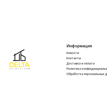
Информация
Новости
Контакты
Доставка и оплата
Политика конфиденциаль
Обработка персональных 
Инфо
УНП 692165648
№ 500520 от 15.01.2017 г
№ 692165648 от 14.07.2017 г. выдано
Минским райисполкомом