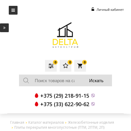
Личный кабинет
0
0
0
local_grocery_store
+375 (29) 218-91-15
+375 (33) 622-90-62
Главная
Каталог материалов
Железобетонные изделия
Плиты перекрытия многопустотные (ПТМ, 2ПТМ, 2П)