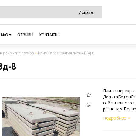
НФО
ОТЗЫВЫ
КОНТАКТЫ
перекрытия лотков
Плиты перекрытия лоток П8д-8
8д-8
Плиты перекрыт
ДельтаБетонСт
собственного п
регионам Белар
Подробнее