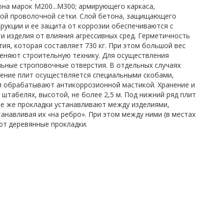
на марок М200...М300; армирующего каркаса,
арной проволочной сетки. Слой бетона, защищающего
рукции и ее защита от коррозии обеспечиваются с
 изделия от влияния агрессивных сред. Герметичность
я, которая составляет 730 кг. При этом большой вес
меняют строительную технику. Для осуществления
льные строповочные отверстия. В отдельных случаях
ение плит осуществляется специальными скобами,
и обрабатывают антикоррозионной мастикой. Хранение и
штабелях, высотой, не более 2,5 м. Под нижний ряд плит
ие же прокладки устанавливают между изделиями,
навливая их «на ребро». При этом между ними (в местах
т деревянные прокладки.