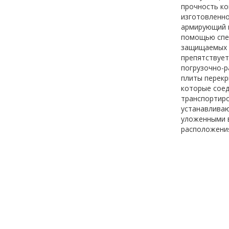
прочность ко
изготовленно
армирующий к
помощью спец
защищаемых к
препятствует
погрузочно-р
плиты перекр
которые соед
транспортиро
устанавливаю
уложенными в
расположения