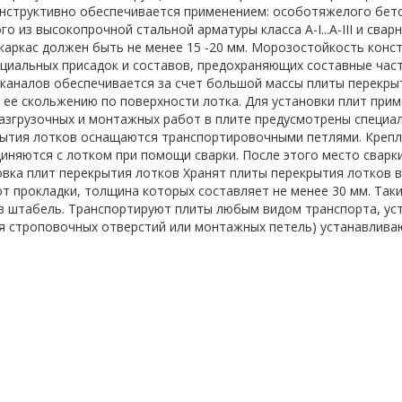
нструктивно обеспечивается применением: особотяжелого бето
го из высокопрочной стальной арматуры класса A-I...A-III и св
аркас должен быть не менее 15 -20 мм. Морозостойкость конст
иальных присадок и составов, предохраняющих составные части
аналов обеспечивается за счет большой массы плиты перекрыти
 ее скольжению по поверхности лотка. Для установки плит при
азгрузочных и монтажных работ в плите предусмотрены специа
ытия лотков оснащаются транспортировочными петлями. Крепл
иняются с лотком при помощи сварки. После этого место сварк
вка плит перекрытия лотков Хранят плиты перекрытия лотков в 
т прокладки, толщина которых составляет не менее 30 мм. Так
 штабель. Транспортируют плиты любым видом транспорта, уста
 строповочных отверстий или монтажных петель) устанавливаю