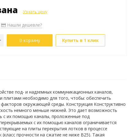
зана
Узнать цену
Нашли дешевле?
В корзину
Купить в 1 клик
ойстве под- и надземных коммуникационных каналов,
 плитами необходимо для того, чтобы: обеспечить
х факторов окружающей среды. Конструкция Конструктивно
оскость немного меньше нижней. Это дает возможность
ть с их помощью каналы, проложенные под
перекрываемых с их помощью каналов ограничивается
йствующие на плиты перекрытия лотков в процессе
 (класс прочности на сжатие не ниже В25). Такая