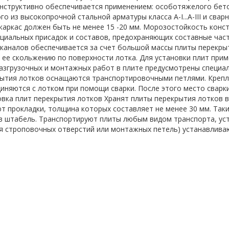
нструктивно обеспечивается применением: особотяжелого бето
го из высокопрочной стальной арматуры класса A-I...A-III и св
аркас должен быть не менее 15 -20 мм. Морозостойкость конст
иальных присадок и составов, предохраняющих составные части
аналов обеспечивается за счет большой массы плиты перекрыти
 ее скольжению по поверхности лотка. Для установки плит при
азгрузочных и монтажных работ в плите предусмотрены специа
ытия лотков оснащаются транспортировочными петлями. Крепл
иняются с лотком при помощи сварки. После этого место сварк
вка плит перекрытия лотков Хранят плиты перекрытия лотков в 
т прокладки, толщина которых составляет не менее 30 мм. Так
 штабель. Транспортируют плиты любым видом транспорта, уста
 строповочных отверстий или монтажных петель) устанавливаю