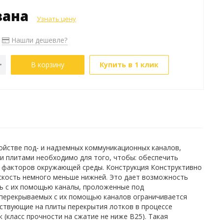
зана
Узнать цену
Нашли дешевле?
В корзину
Купить в 1 клик
ойстве под- и надземных коммуникационных каналов,
 плитами необходимо для того, чтобы: обеспечить
х факторов окружающей среды. Конструкция Конструктивно
оскость немного меньше нижней. Это дает возможность
ть с их помощью каналы, проложенные под
перекрываемых с их помощью каналов ограничивается
йствующие на плиты перекрытия лотков в процессе
 (класс прочности на сжатие не ниже В25). Такая