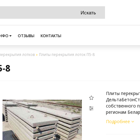
НФО
ОТЗЫВЫ
КОНТАКТЫ
перекрытия лотков
Плиты перекрытия лоток П5-8
-8
Плиты перекрыт
ДельтаБетонСт
собственного п
регионам Белар
Подробнее