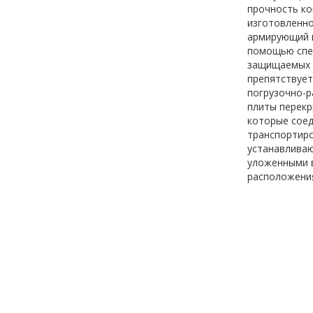
прочность ко
изготовленно
армирующий к
помощью спец
защищаемых к
препятствует
погрузочно-р
плиты перекр
которые соед
транспортиро
устанавливаю
уложенными в
расположения