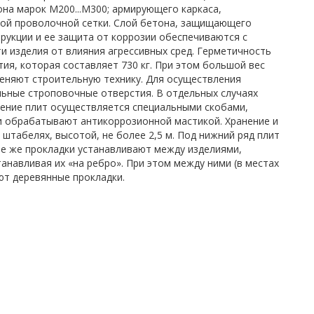
на марок М200...М300; армирующего каркаса,
арной проволочной сетки. Слой бетона, защищающего
рукции и ее защита от коррозии обеспечиваются с
 изделия от влияния агрессивных сред. Герметичность
я, которая составляет 730 кг. При этом большой вес
меняют строительную технику. Для осуществления
льные строповочные отверстия. В отдельных случаях
ение плит осуществляется специальными скобами,
и обрабатывают антикоррозионной мастикой. Хранение и
штабелях, высотой, не более 2,5 м. Под нижний ряд плит
ие же прокладки устанавливают между изделиями,
навливая их «на ребро». При этом между ними (в местах
т деревянные прокладки.