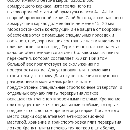
особотяжелого бетона марок М200...М300;
армирующего каркаса, изготовленного из
высокопрочной стальной арматуры класса A-I...A-III и
сварной проволочной сетки. Слой бетона, защищающего
армирующий каркас должен быть не менее 15 -20 мм.
Морозостойкость конструкции и ее защита от коррозии
обеспечиваются с помощью специальных присадок и
составов, предохраняющих составные части изделия от
влияния агрессивных сред. Герметичность защищаемых
каналов обеспечивается за счет большой массы плиты
перекрытия, которая составляет 730 кг. При этом
большой вес препятствует ее скольжению по
поверхности лотка. Для установки плит применяют
строительную технику. Для осуществления погрузочно-
разгрузочных и монтажных работ в плите
предусмотрены специальные строповочные отверстия. В
отдельных случаях плиты перекрытия лотков
оснащаются транспортировочными петлями. Крепление
плит осуществляется специальными скобами, которые
соединяются с лотком при помощи сварки. После этого
место сварки обрабатывают антикоррозионной
мастикой. Хранение и транспортировка плит перекрытия
лотков Хранят плиты перекрытия лотков в штабелях,