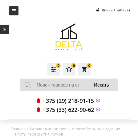
Личный кабинет
0
0
0
local_grocery_store
+375 (29) 218-91-15
+375 (33) 622-90-62
Главная
Каталог материалов
Железобетонные изделия
Плиты перекрытия лотков