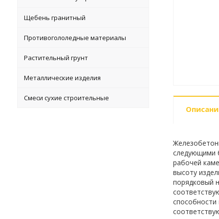
Щебень гранитный
Противогололедные материалы
Растительный грунт
Металлические изделия
Смеси сухие строительные
Описани
Железобетонн
следующими б
рабочей каме
высоту издел
порядковый н
соответствую
способности 
соответствую