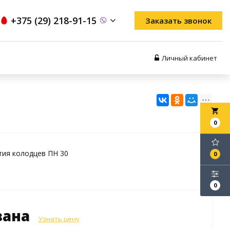
+375 (29) 218-91-15
Заказать звонок
Личный кабинет
local_grocery_store
0
тия колодцев ПН 30
0
0
зана
Узнать цену