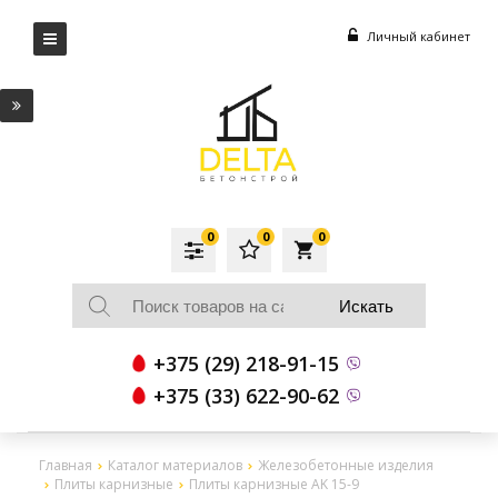
Личный кабинет
0
0
0
local_grocery_store
+375 (29) 218-91-15
+375 (33) 622-90-62
Главная
Каталог материалов
Железобетонные изделия
Плиты карнизные
Плиты карнизные AK 15-9