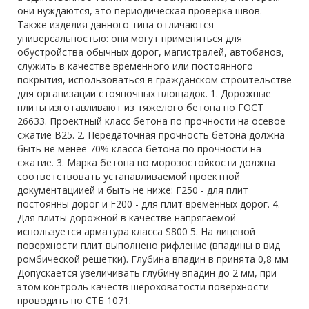
они нуждаются, это периодическая проверка швов.
Также изделия данного типа отличаются
универсальностью: они могут применяться для
обустройства обычных дорог, магистралей, автобанов,
служить в качестве временного или постоянного
покрытия, использоваться в гражданском строительстве
для организации стояночных площадок. 1. Дорожные
плиты изготавливают из тяжелого бетона по ГОСТ
26633. Проектный класс бетона по прочности на осевое
сжатие В25. 2. Передаточная прочность бетона должна
быть не менее 70% класса бетона по прочности на
сжатие. 3. Марка бетона по морозостойкости должна
соответствовать устанавливаемой проектной
документациией и быть не ниже: F250 - для плит
постоянны дорог и F200 - для плит временных дорог. 4.
Для плиты дорожной в качестве напрягаемой
используется арматура класса S800 5. На лицевой
поверхности плит выполнено рифление (впадины в вид
ромбической решетки). Глубина впадин в принята 0,8 мм
Допускается увеличивать глубину впадин до 2 мм, при
этом контроль качеств шероховатости поверхности
проводить по СТБ 1071.