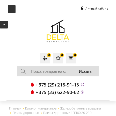
Личный кабинет
0
0
0
local_grocery_store
+375 (29) 218-91-15
+375 (33) 622-90-62
Главная
Каталог материалов
Железобетонные изделия
Плиты дорожные
Плиты дорожные 1ПП60.20-230