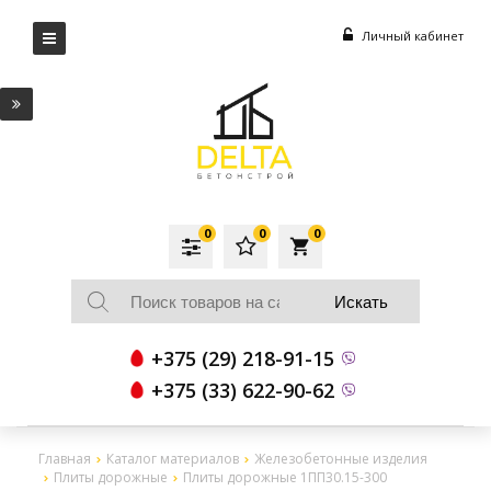
Личный кабинет
0
0
0
local_grocery_store
+375 (29) 218-91-15
+375 (33) 622-90-62
Главная
Каталог материалов
Железобетонные изделия
Плиты дорожные
Плиты дорожные 1ПП30.15-300